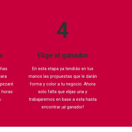
4
a
Elige al ganador
 has
En esta etapa ya tendrás en tus
para
manos las propuestas que le darán
mpezaré
forma y color a tu negocio. Ahora
2 horas
solo falta que elijas una y
.
trabajaremos en base a esta hasta
encontrar ¡al ganador!