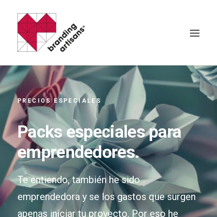
PRECIOS ESPECIALES
Packs especiales para
emprendedores.
Search
Te entiendo, también he sido
Cart
emprendedora y se los gastos que surgen
apenas iniciar tu proyecto. Por eso he